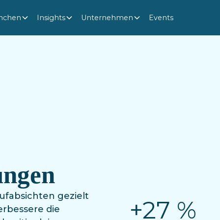
nchen
Insights
Unternehmen
Events
ungen
fabsichten gezielt
+27 %
erbessere die