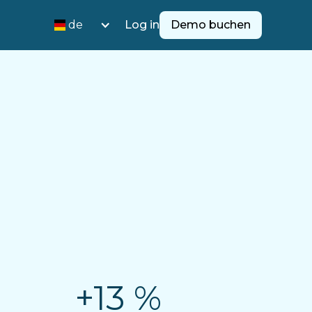
de
Log in
Demo buchen
+13 %