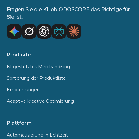
müssen.
und wird für jeden Nutzer und dessen Klicks
Fragen Sie die KI, ob ODOSCOPE das Richtige für
durch Echtzeit-Analysen bestimmt.
Sie ist:
Produkte
KI-gestütztes Merchandising
Sortierung der Produktliste
Empfehlungen
Adaptive kreative Optimierung
Plattform
Automatisierung in Echtzeit