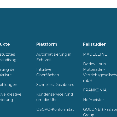
ukte
Plattform
Fallstudien
stütztes
Automatisierung in
MADELEINE
andising
Echtzeit
Detlev Louis
erung der
Intuitive
Motorrad\n-
ktliste
Oberflächen
Vertriebsgesellsch
mbH
ehlungen
Schnelles Dashboard
FRANKONIA
ive kreative
Kundenservice rund
mierung
um die Uhr
Hofmeister
DSGVO-Konformität
GOLDNER Fashio
Group