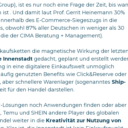
roup), ist es nur noch eine Frage der Zeit, bis wa
 ist . Und damit laut Prof. Gerrit Heinemann 30%
 innerhalb des E-Commerce-Siegeszugs in die
s, obwohl 87% aller Deutschen in weniger als 30
tudie der CIMA Beratung + Management).
kaufsketten die magnetische Wirkung der letzte
e Innenstadt
gedacht, geplant und erstellt werde
ng in eine digitalere Einkaufswelt unmöglich
häufig genutzten Benefits wie Click&Reserve oder
le, aber schnellere Warenlager (sogenanntes
Ship-
it für den Handel darstellen.
l-Lösungen noch Anwendungen finden oder aber
 Temu und SHEIN andere Player des globalen
ndel weiter in die
Kreativität zur Nutzung von